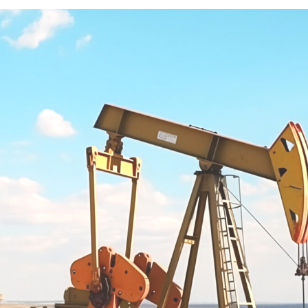
легко перемещаться в нужное
место.
Экономическая эффективность
Комплекс работ, предлагаемый
компанией, позволяет заменить
традиционные методы, такие как
ТРС, что значительно снижает
затраты.
Минимизация времени
простоя
Быстрое восстановление рабочего
режима эксплуатации скважин
позволяет избежать значительных
потерь в производстве.
Качество и надежность
Специалисты компании имеют
большой опыт работы в
нефтегазовой отрасли и знают,
как решать даже самые сложные
задачи.