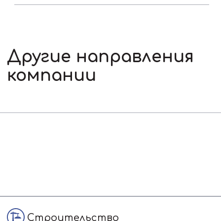
ural-com@bk.ru
Главная
Карьера
Контакты
Все права защищены. ©
2025. УралКом
Политика обработки
персональных данных