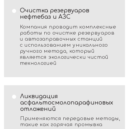
отложений
Применяются передовые методы,
такие как горячая промывка
с помощью агрегата
депарафинизации, что позволяет
быстро и эффективно удалить
отложения
Восстановление
циркуляции скважин
Используются передвижные
каротажные станции
с электропрогревом, что
обеспечивает быстрое
восстановление
работоспособности
внутрискважинного оборудования