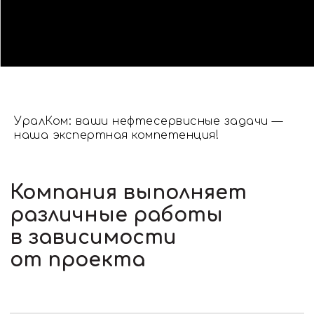
Компания выполняет
различные работы
в зависимости
от проекта
УралКом: ваши нефтесервисные задачи —
наша экспертная компетенция!
Очистка резервуаров
нефтебаз и АЗС
Компания проводит комплексные
работы по очистке резервуаров
и автозаправочных станций
с использованием уникального
ручного метода, который
является экологически чистой
технологией
Ликвидация
асфальтосмолопарафиновых